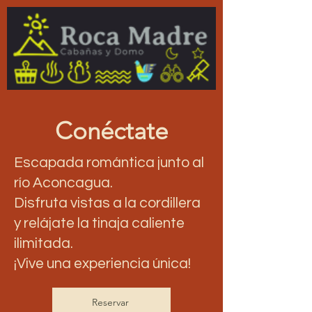
Conéctate
Escapada romántica junto al
río Aconcagua.
Disfruta vistas a la cordillera
y relájate la tinaja caliente
ilimitada.
¡Vive una experiencia única!
Reservar